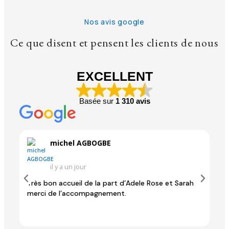
Nos avis google
Ce que disent et pensent les clients de nous
EXCELLENT
Basée sur
1 310 avis
michel AGBOGBE
il y a un jour
Très bon accueil de la part d’Adele Rose et Sarah
Per
merci de l’accompagnement.
Mon
sui
défi