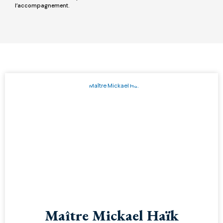
l’accompagnement.
toujo
un avi
Maître Mickael Haïk