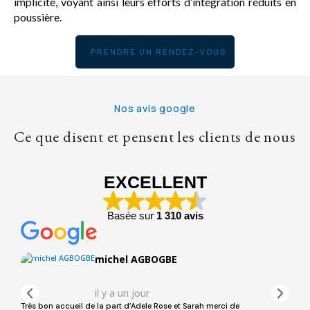
implicite, voyant ainsi leurs efforts d’intégration réduits en
poussière.
PRENDRE UN RENDEZ-VOUS
Nos avis google
Ce que disent et pensent les clients de nous
EXCELLENT
Basée sur
1 310 avis
michel AGBOGBE
il y a un jour
Très bon accueil de la part d’Adele Rose et Sarah merci de
Perso