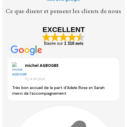
Ce que disent et pensent les clients de nous
EXCELLENT
Basée sur
1 310 avis
michel AGBOGBE
il y a un jour
Très bon accueil de la part d’Adele Rose et Sarah
P
merci de l’accompagnement.
af
p