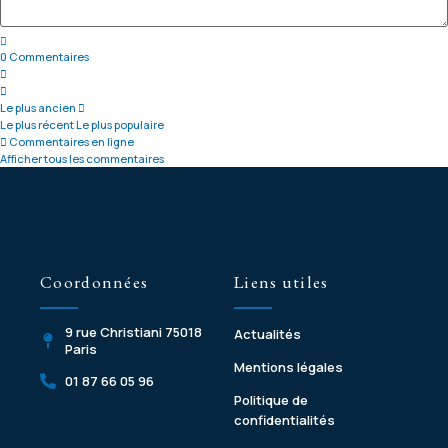
0
Commentaires
Le plus ancien
Le plus récent
Le plus populaire
Commentaires en ligne
Afficher tous les commentaires
Coordonnées
Liens utiles
9 rue Christiani 75018
Actualités
Paris
Mentions légales
01 87 66 05 96
Politique de
confidentialités