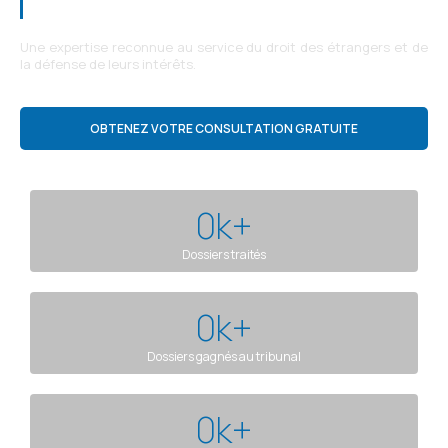
droit des étrangers et de l’immigration
Une expertise reconnue au service du droit des étrangers et de
la défense de leurs intérêts.
OBTENEZ VOTRE CONSULTATION GRATUITE
0
k+
Dossiers traités
0
k+
Dossiers gagnés au tribunal
0
k+