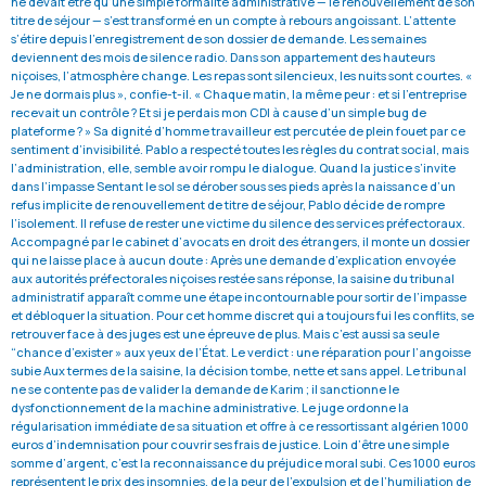
ne devait être qu’une simple formalité administrative — le renouvellement de son
titre de séjour — s’est transformé en un compte à rebours angoissant. L’attente
s’étire depuis l’enregistrement de son dossier de demande. Les semaines
deviennent des mois de silence radio. Dans son appartement des hauteurs
niçoises, l’atmosphère change. Les repas sont silencieux, les nuits sont courtes. «
Je ne dormais plus », confie-t-il. « Chaque matin, la même peur : et si l’entreprise
recevait un contrôle ? Et si je perdais mon CDI à cause d’un simple bug de
plateforme ? » Sa dignité d’homme travailleur est percutée de plein fouet par ce
sentiment d’invisibilité. Pablo a respecté toutes les règles du contrat social, mais
l’administration, elle, semble avoir rompu le dialogue. Quand la justice s’invite
dans l’impasse Sentant le sol se dérober sous ses pieds après la naissance d’un
refus implicite de renouvellement de titre de séjour, Pablo décide de rompre
l’isolement. Il refuse de rester une victime du silence des services préfectoraux.
Accompagné par le cabinet d’avocats en droit des étrangers, il monte un dossier
qui ne laisse place à aucun doute : Après une demande d’explication envoyée
aux autorités préfectorales niçoises restée sans réponse, la saisine du tribunal
administratif apparaît comme une étape incontournable pour sortir de l’impasse
et débloquer la situation. Pour cet homme discret qui a toujours fui les conflits, se
retrouver face à des juges est une épreuve de plus. Mais c’est aussi sa seule
“chance d’exister » aux yeux de l’État. Le verdict : une réparation pour l’angoisse
subie Aux termes de la saisine, la décision tombe, nette et sans appel. Le tribunal
ne se contente pas de valider la demande de Karim ; il sanctionne le
dysfonctionnement de la machine administrative. Le juge ordonne la
régularisation immédiate de sa situation et offre à ce ressortissant algérien 1000
euros d’indemnisation pour couvrir ses frais de justice. Loin d’être une simple
somme d’argent, c’est la reconnaissance du préjudice moral subi. Ces 1000 euros
représentent le prix des insomnies, de la peur de l’expulsion et de l’humiliation de