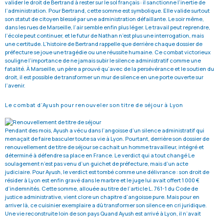
valider le droit de Bertrand à rester sur le sol français : il sanctionne l’inertie de
l’administration. Pour Bertrand, cette somme est symbolique. Elle valide surtout
son statut de citoyen blessé par une administration défaillante. Le soir même,
dans les rues de Marseille, l’air semble enfin plus léger. Le travail peut reprendre,
l’école peut continuer, et le futur de Nathan n’est plus une interrogation, mais
une certitude. L’histoire de Bertrand rappelle que derrière chaque dossier de
préfecture se joue une tragédie ou une réussite humaine. Ce combat victorieux
souligne l’importance de ne jamais subir le silence administratif comme une
fatalité. À Marseille, un père a prouvé qu’avec de la persévérance et le soutien du
droit, il est possible de transformer un mur de silence en une porte ouverte sur
l’avenir.
Le combat d’Ayush pour renouveler son titre de séjour à Lyon
Pendant des mois, Ayush a vécu dans l’angoisse d’un silence administratif qui
menaçait de faire basculer toute sa vie à Lyon. Pourtant, derrière son dossier de
renouvellement de titre de séjour se cachait un homme travailleur, intégré et
déterminé à défendre sa place en France. Le verdict qui a tout changé Le
soulagement n’est pas venu d’un guichet de préfecture, mais d’un acte
judiciaire. Pour Ayush, le verdict est tombé comme une délivrance : son droit de
résider à Lyon est enfin gravé dans le marbre et le juge lui avait offert 1 000 €
d’indemnités. Cette somme, allouée au titre de l’article L. 761-1 du Code de
justice administrative, vient clore un chapitre d’angoisse pure. Mais pour en
arriver là, ce cuisinier exemplaire a dû transformer son silence en cri juridique.
Une vie reconstruite loin de son pays Quand Ayush est arrivé à Lyon, il n’avait