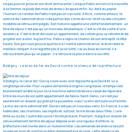
ne pas pouvoir prouver son droit de travailler. Lorsque Pablo annonce la nouvelle
à sa femme, le poids des mois de stress s’évapore enfin. Au-delà du papier,
l’humain Le combat de Pablo n’est pas un cas isolé. À Nice, comme ailleurs, le
silence de l’administration crée parfois des zones de non-droit où des citoyens
modèles se retrouvent piégés. Son histoire rappelle une vérité fondamentale : un
titre de séjour n’est pas qu’un morceau de plastique. C’est la clé de voûte d’une
existence. C’est le droit de louer un appartement, de cotiser pour sa retraite et de
projeter son avenir. Aujourd’hui, Pablo a repris le chemin de son entrepôt, la tête
haute. Son parcours prouve que face à l’inertie administrative, le droit reste le
meilleur rempart. Il ne regrette pas d’avoir lutté, car au bout du tunnel, il a
retrouvé bien plus qu’un papier : il a retrouvé sa place dans la société.
Bobigny : Le bras de fer de David contre le silence de la préfecture
À Bobigny, le canal de l’Ourcq coule avec une régularité que David M. lui a
longtemps enviée. Pour ce père de famille d’origine congolaise, le temps s’est
brutalement arrêté le jour où la machine administrative a cessé de répondre.
Entre les murs de son petit appartement de Seine-Saint-Denis, ce n’est pas
seulement un dossier qui prenait la poussière, mais l’avenir de toute une famille.
Le mur de verre administratif David n’est pas un nouveau venu. En France, il a ses
habitudes, ses chantiers, ses impôts et, surtout, le rire de ses deux filles. L’une
brille au lycée, l’autre découvre l’école primaire. Pourtant, malgré un dossier de
renouvellement de titre de séjour déposé avec une rigueur d’orfèvre, la
préfecture s’est murée dans un mutisme total. Les semaines de silence se sont
muées en mois et une fois le délai réglementaire écoulé, cette absence de