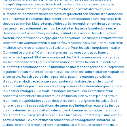
Lorsqu’il dépose son dossier, Joseph est confiant. Sa pochette en plastique
contient sa vie entière, soigneusement classée : contrats de travail, avis
d’imposition, certificats de ses employeurs qui louent son sérieux. Il ne demande
pas une faveur, il demande simplement la reconnaissance d’une réalité qu’il vit
depuis des années. Mais le temps s’étire après l’enregistrement de sa demande.
Les semaines deviennent des mois. Le portail en ligne de la préfecture reste
désespérément muet. Chaque matin, le rituel est le même : Joseph guette le
facteur, espérant une enveloppe qui ne vient jamais. Ce silence administratif est
une forme de violence invisible, car après 4 mois sans nouvelle, il se mue en refus
implicite, une mise en suspens de l’existence. Pour Joseph, l’angoisse s’installe.
Comment se projeter ? Comment signer un nouveau contrat ou louer un
appartement quand l’État ne vous répond plus ? À Nice, même une promenade
sur la Promenade des Anglais devient source de stress, la peur d’un contrôle
d’identité transformant chaque uniforme en une menace potentielle. Reprendre
la parole face au mutisme Réalisant que le silence de l’administration risquait de
briser sa vie, Joseph décide de ne pas rester passif. Il s’entoure du cabinet
d’avocats en droit des étrangers pour porter son histoire devant le tribunal
administratif. L’enjeu du recours était simple, mais vital : démontrer que derrière
le « dossier étranger », il y avait un homme, un travailleur exemplaire et un
habitant à part entière de la communauté niçoise. Son avocat plaide l’erreur
manifeste d’appréciation de son dossier de demande. Ignorer Joseph, c’était
ignorer des années de cotisations, de sueur et d’intégration réussie. La justice
comme dernier recours L’attente devant les tribunaux est un autre marathon,
mais cette fois, Joseph n’est plus seul. Il y a un dossier, une stratégie, une voix qui
porte la sienne. Le verdict finit par tomber, tel un soulagement libérateur : la
justice reconnaît l’erreur de l’administration. La préfecture est sommée de lui