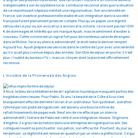
indispensable à son écosystème local. Le tribunal reconnut alors que la situation
de ce ressortissant népalais méritait une régularisation. Son ancienneté en
France, son insertion professionnelle stable et son intégration dans la société
française furent pleinement prises en compte. Plus qu’un papier, une dignité
retrouvée Le jour où son avocat lui a annoncé la victoire, ce ne sont pas les 1 000
€ de dommages et intérêts qui ont marqué Ayush, mais le sentiment d’exister à
nouveau. Cette victoire est un signal fort pour de nombreux salariés étrangers
dans le Rhône : face au silence administratif, le droit reste le dernier rempart.
Aujourd’hui, Ayush prépare ses services dans le centre de Lyon avec une sérénité
qu’il n’avait plus connue depuis des années. Son titre de séjour en poche, il n’est
plus « l’oublié du bureau n°4 », mais un citoyen dont la place est officiellement
reconnue.
L’invisible de la Promenade des Anglais
À Nice, le bleu de la Méditerranée et l’agitation touristique masquent parfois des
tragédies silencieuses. Pour Pablo, 34 ans, la beauté de la Côte d’Azur s’est
brusquement effacée derrière l’écran d’un ordinateur. Son quotidien, autrefois
rythmé par son poste de logisticien, est devenu une boucle infinie de
rafraîchissements de pages web. Neuf ans de vie effacé par un silence
administratif L’histoire de Pablo est celle d’une intégration réussie. Originaire
d’Algérie, il a gravi les échelons dans une entreprise de logistique locale. Ses
collègues louent sa ponctualité ; son patron, son efficacité. Pourtant, du jour au
lendemain, sa légitimité est remise en question par un silence préfectoral. Ce qui