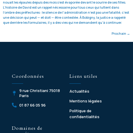
nouait les épaules depuis des mois s’est évaporée devant le sourire de ses filles.
L’histoire de David est un rappel nécessaire pour tous ceux qui luttent dans
l’ombre des préfectures : le silence de l’administration n’est pas une fatalité, c’est
une décision qui peut — et doit — être contestée. À Bobigny, la justice a rappelé
que derrière les formulaires, il y a des vies qui ne demandent qu’à continuer.
Prochain
→
Coordonnées
Liens utiles
9 rue Christiani 75018
Actualités
Paris
Mentions légales
01 87 66 05 96
Politique de
confidentialités
Domaines de