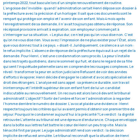
printemps 2022, tout bascule lors d’un simple renouvellement de routine.
L’angoisse de l’invisible : quand l’administration se tait Henri dépose son dossier à
la préfecture avec la précision d’un horloger. Il sait que ces documents sont le
rempart qui protège son emploi et l’avenir de son enfant. Mais 4 mois après
l’enregistrement de sa demande, il n’avait toujours pas obtenu de réponse. Son
récépissé provisoire arrivait à expiration, son employeur commençait à
s’interroger sur sa situation. « Le plus dur, ce n’est pas qu’on vous dise non. C’est
qu’on ne vous dise rien. Vous avez l’impression de ne plus exister pour l’État, alors
que vous donnez tout à ce pays. » disait-il. Juridiquement, ce silence a un nom :
le refus implicite. L’absence de réponse de la préfecture équivaut à un rejet de la
demande. Pour Henri, c’est une condamnation sans procès. La peur s’installe
dans les trajets quotidiens, dans le sommeil qui fuit, et dans le regard de sa fille
qui sent l’inquiétude paternelle sans en comprendre les rouages complexes. Le
réveil : transformer la peur en action judiciaire Refusant de voir des années
d’efforts s’évaporer, Henri décide d’engager le cabinet d’avocats spécialisé en
droit des étrangers. L’analyse est sans appel : sa présence durable, son travail
ininterrompu et l’intérêt supérieur de son enfant font de lui un candidat
indiscutable au renouvellement. Un recours est alors lancé devant le tribunal
administratif. L’objectif ? Sortir de l’ombre et forcer l’administration à regarder
l’homme derrière le numéro de dossier. L’avocat plaide une évidence : Henri
respecte toujours les critères qui lui avaient permis d’obtenir son premier titre de
séjour. Pourquoi le condamner aujourd’hui à la précarité ? Le verdict : la dignité
retrouvée L’attente au tribunal est une épreuve d’endurance. Chaque enveloppe
dans la boîte aux lettres fait battre le cœur de Henri un peu trop vite. Mais la
ténacité finit par payer. Le juge administratif rend son verdict : la décision
implicite de refus est annulée. Le tribunal reconnaît que la situation de Henri