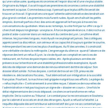
qu’une valise usée, quelques économies et l’espoir discret d’une vie plus stable.
Originaire du Népal, il avait troqué ses premières économies contre une stabilité
durement acquise. Comme beaucoup, il pensait que le plus difficile serait de
trouver un travail. Il ignorait encore que l’attente administrative deviendrait son
plus grand combat. Les premiers mois furent rudes. Ayush enchaînait les petits
emplois, dormait parfois chez des amis et apprenait le français à travers les
conversations du quotidien. Mais avec le temps, la ville finit par lui offrir ce qu’il
cherchait depuis longtemps : une place. À force de persévérance, il décrocha un
poste d’aide-cuisinier dans un restaurant du centre de Lyon. Le rythme était
intense, les journées longues, mais Ayush ne se plaignait jamais. Ses collègues
appréciaient sa discrétion, son sérieux et sa capacité à toujours garder le sourire,
même pendant les services les plus chaotiques. Au fil des années, il construisit
une véritable vie dans la métropole. L’engrenage du silence : quand l’absence de
réponse devient un refus À Lyon, la vie de Ayush se comptait en services de
restaurant, en fiches de paie impeccables, etc. Après plusieurs années de
présence sur le territoire et une stabilité professionnelle exemplaire, Ayush
décida de déposer une demande de renouvellement de titre de séjour. Son
dossier était solide : fiches de paie, contrat de travail en CDI, preuves de
résidence, déclarations fiscales… Tout démontrait son intégration à la société
française. Pourtant, la machine s’est grippée malgré tous ses efforts. Le piège du
« refus implicite » Contrairement à une idée reçue, l’absence de nouvelles de
l’administration n’est pas toujours un signe de « dossier en cours ». Une fois le
délai réglementaire de 4 mois dépassé, ce silence se transforme en refus
implicite. De la cuisine au Tribunal : Le combat pour la reconnaissance Soutenu
par le cabinet d’avocats en droit des étrangers, Ayush a refusé la fatalité. La
requête déposée devant le tribunal administratif de Lyon ne se contentait pas
d’aligner des preuves matérielles ; elle racontait l’histoire d’un homme devenu