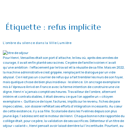
Étiquette :
refus implicite
L’ombre du silence dans la Ville Lumière
Pour Henri, Versailles était son port d’attache, le lieu où, après des années de
courage, il avait enfin planté ses racines. Ce père de famille ivoirien n’avait
qu’une ambition : l’effacement par le travail et la réussite de sa fille. Mais en 2022,
la machine administrative s’est grippée, remplaçant le dialogue par un vide
abyssal. Ce n’est pas un courrier de refus qui a fait trembler les murs de son foyer,
mais quelque chose de bien plus insidieux : le silence. Un ancrage exemplaire
mis à l’épreuve Arrivé en France avec la ferme intention de construire une vie
digne, Henri n’a jamais compté ses heures. Travailleur de l’ombre, alternant
intérim et contrats stables, il était devenu ce que l’on appelle un « citoyen
exemplaire ». Quittance de loyer, factures, impôts sur le revenu, fiches de paie
impeccables… son dossier reflétait ses efforts d’intégration incessants. Au cœur
de cette existence, il y a sa fille. Scolarisée dans les Yvelines depuis son plus
jeune âge, l’adolescent est le moteur de Henri. Chaque bonne note rapportée du
collège était, pour ce père, la validation de ses sacrifices. Détenteur d’un titre de
séjour « salarié », Henri pensait avoir laissé derrière lui l’incertitude. Pourtant, au