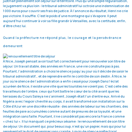
justifiait pleinement son séjour sur le territoire. Plus qu’une simple régularisation,
le jugement va plus loin : le tribunal administratif lui octroie une indemnisation de
1 000 euros pour couvrir ses frais de justice. À l’annonce du résultat, Henri ne crie
pas victoire. Il souffle. C’est le poids d’une montagne qui s’évapore. Il peut
aujourd’hui continuer à voir sa fille grandir à Versailles, avec la certitude, enfin,
d’être chez lui.
Quand la préfecture ne répond plus, le courage et la persévérance
demeurent
À Nice, Joseph pensait avoir tout fait correctement pour renouveler son titre de
séjour. Un travail stable, des années en France, une vie construite pas à pas.
Pourtant, l’administration a choisi le silence jusqu’au jour où il décide de saisir le
tribunal administratif… et de reprendre enfin le contrôle de son destin. À Nice, le
jour où le silence de l’administration a enfin cessé pour Joseph Dans l’éclat
azuréen de Nice, il existe une ville que les touristes ne voient pas. C’est celle des
travailleurs de l’ombre, ceux qui font battre le cœur de la cité avant que les
terrasses du Cours Saleya ne s’animent. Joseph était l’un d’entre eux. Arrivé du
Nigéria avec l’espoir chevillé au corps, il avait transformé son installation sur la
Côte d’Azur en une discrète réussite : des années de labeur sur les chantiers, des
feuilles de paie accumulées comme autant de preuves de sa loyauté, et une
intégration sans faille. Pourtant, il ne considérait pas encore la France comme
« chez lui ». Il lui manquait ce précieux sésame : le renouvellement de son titre
de séjour. Un document qui, pour beaucoup, n’est qu’un papier, mais qui pour lui
représentait le droit de respirer sans crainte. 4 mois de silence préfectoral