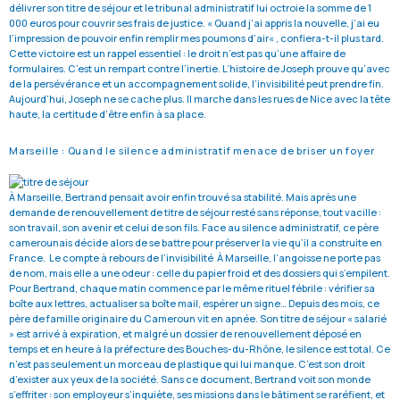
délivrer son titre de séjour et le tribunal administratif lui octroie la somme de 1
000 euros pour couvrir ses frais de justice. « Quand j’ai appris la nouvelle, j’ai eu
l’impression de pouvoir enfin remplir mes poumons d’air« , confiera-t-il plus tard.
Cette victoire est un rappel essentiel : le droit n’est pas qu’une affaire de
formulaires. C’est un rempart contre l’inertie. L’histoire de Joseph prouve qu’avec
de la persévérance et un accompagnement solide, l’invisibilité peut prendre fin.
Aujourd’hui, Joseph ne se cache plus. Il marche dans les rues de Nice avec la tête
haute, la certitude d’être enfin à sa place.
Marseille : Quand le silence administratif menace de briser un foyer
À Marseille, Bertrand pensait avoir enfin trouvé sa stabilité. Mais après une
demande de renouvellement de titre de séjour resté sans réponse, tout vacille :
son travail, son avenir et celui de son fils. Face au silence administratif, ce père
camerounais décide alors de se battre pour préserver la vie qu’il a construite en
France. Le compte à rebours de l’invisibilité À Marseille, l’angoisse ne porte pas
de nom, mais elle a une odeur : celle du papier froid et des dossiers qui s’empilent.
Pour Bertrand, chaque matin commence par le même rituel fébrile : vérifier sa
boîte aux lettres, actualiser sa boîte mail, espérer un signe… Depuis des mois, ce
père de famille originaire du Cameroun vit en apnée. Son titre de séjour « salarié
» est arrivé à expiration, et malgré un dossier de renouvellement déposé en
temps et en heure à la préfecture des Bouches-du-Rhône, le silence est total. Ce
n’est pas seulement un morceau de plastique qui lui manque. C’est son droit
d’exister aux yeux de la société. Sans ce document, Bertrand voit son monde
s’effriter : son employeur s’inquiète, ses missions dans le bâtiment se raréfient, et