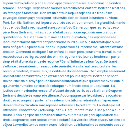
la peur de l’expulsion plane sur son appartement marseillais comme une ombre
tenace. L’ancrage : Sept ans de racines marseillaises Pourtant, Bertrand n’est pas
un étranger à Marseille ; il en est un acteur. Depuis sept ans, il a troqué les
paysages de son pays natal pour le tumulte de Noailles et la lumière du Vieux-
Port. Son fils, Nathan, est le pur produit de cet enracinement. Il a grandi ici, manie
l’accent du Sud avec naturel et ne connaît du Cameroun que les récits de son
père. Pour Bertrand, l’intégration n’était pas un concept, mais une pratique
quotidienne : Mais face au mutisme de l’administration, ces sept années de
labeur semblaient subitement peser moins lourd qu’un bug informatique ou un
dossier égaré. Le poids du silence : Un père face à l’impensable L’attente est une
érosion. Comment expliquer à un enfant que son père, pourtant si travailleur et
respectueux des règles, peut devenir « irrégulier » du jour au lendemain par le
simple fait d’une absence de réponse ? Dans l’intimité de leur foyer, Bertrand
s’efforce de maintenir un masque de sérénité. Mais la réalité est brutale : les
revenus fondent, et avec eux, la certitude du lendemain. Ce n’est plus seulement
une bataille administrative ; c’est un combat pour la dignité. Bertrand se sent
devenir invisible, broyé par une machine bureaucratique qui semble avoir oublié
qu’une vie humaine bat derrière chaque numéro de dossier. Le sursaut : La
justice comme dernier rempart Refusant de voir les rêves de Nathan s’évaporer,
Bertrand décide de rompre le silence. Accompagné par le cabinet d’avocats en
droit des étrangers, il porte l’affaire devant le tribunal administratif après une
demande d’explication sans réponse adressée à la préfecture. La stratégie est
offensive : contester le « refus implicite ». L’argumentaire ne laisse place à aucun
doute. Il ne s’agit pas de demander une faveur, mais d’exiger l’application du
droit. Les preuves sont accablantes de clarté : La victoire : Bien plus qu’un titre de
séjour Le verdict tombe comme une libération. Le tribunal ne se contente pas de