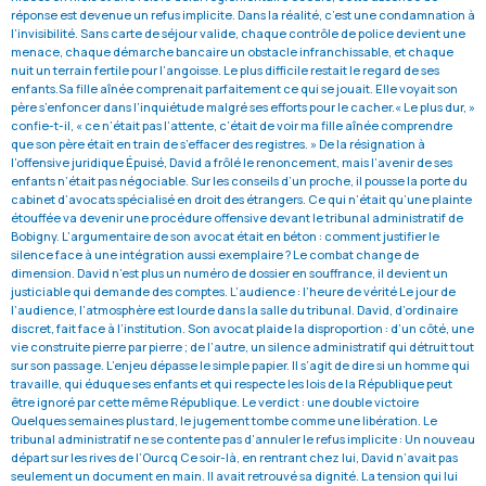
réponse est devenue un refus implicite. Dans la réalité, c’est une condamnation à
l’invisibilité. Sans carte de séjour valide, chaque contrôle de police devient une
menace, chaque démarche bancaire un obstacle infranchissable, et chaque
nuit un terrain fertile pour l’angoisse. Le plus difficile restait le regard de ses
enfants.Sa fille aînée comprenait parfaitement ce qui se jouait. Elle voyait son
père s’enfoncer dans l’inquiétude malgré ses efforts pour le cacher.« Le plus dur, »
confie-t-il, « ce n’était pas l’attente, c’était de voir ma fille aînée comprendre
que son père était en train de s’effacer des registres. » De la résignation à
l’offensive juridique Épuisé, David a frôlé le renoncement, mais l’avenir de ses
enfants n’était pas négociable. Sur les conseils d’un proche, il pousse la porte du
cabinet d’avocats spécialisé en droit des étrangers. Ce qui n’était qu’une plainte
étouffée va devenir une procédure offensive devant le tribunal administratif de
Bobigny. L’argumentaire de son avocat était en béton : comment justifier le
silence face à une intégration aussi exemplaire ? Le combat change de
dimension. David n’est plus un numéro de dossier en souffrance, il devient un
justiciable qui demande des comptes. L’audience : l’heure de vérité Le jour de
l’audience, l’atmosphère est lourde dans la salle du tribunal. David, d’ordinaire
discret, fait face à l’institution. Son avocat plaide la disproportion : d’un côté, une
vie construite pierre par pierre ; de l’autre, un silence administratif qui détruit tout
sur son passage. L’enjeu dépasse le simple papier. Il s’agit de dire si un homme qui
travaille, qui éduque ses enfants et qui respecte les lois de la République peut
être ignoré par cette même République. Le verdict : une double victoire
Quelques semaines plus tard, le jugement tombe comme une libération. Le
tribunal administratif ne se contente pas d’annuler le refus implicite : Un nouveau
départ sur les rives de l’Ourcq Ce soir-là, en rentrant chez lui, David n’avait pas
seulement un document en main. Il avait retrouvé sa dignité. La tension qui lui