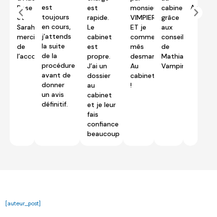
est
Adel
Rose
est
monsieur
cabinet
toujours
et
rapide.
VIMPIERRE
grâce
en cours,
Sarah
Le
ET je
aux
j’attends
merci
cabinet
commence
conseils
la suite
de
est
mês
de
de la
l’accompagnement.
propre.
desmarches
Mathias
procédure
J’ai un
Au
Vampirre.
avant de
dossier
cabinet
donner
au
!
un avis
cabinet
définitif.
et je leur
fais
confiance
beaucoup
[auteur_post]