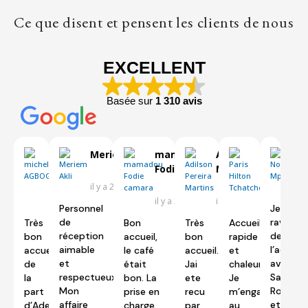
Ce que disent et pensent les clients de nous
EXCELLENT
Basée sur
1 310 avis
michel
Meriem Akli
mamadou
Adilson Pereira
Paris Hilt
N
AGBOGBE
Fodie camara
Martins
Tchatcho
il y a 2 jours
il
il y a un jour
il y a 2 jours
il y a 4 jours
il y a 5 jours
Personnel
Je
de
ravie
Très
Bon
Très
Accueil
réception
de
bon
accueil,
bon
rapide
aimable
l’accueil
accueil
le café
accueil.
et
et
avec
de
était
Jai
chaleureux.
respectueux.
Sarah,
la
bon. La
ete
Je
Mon
Rose
part
prise en
recu
m’engage
affaire
et
d’Adele
charge
par
au